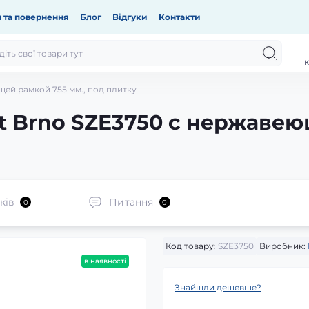
 та повернення
Блог
Відгуки
Контакти
к
щей рамкой 755 мм., под плитку
t Brno SZE3750 с нержавею
ків
Питання
0
0
Код товару:
SZE3750
Виробник:
в наявності
Знайшли дешевше?