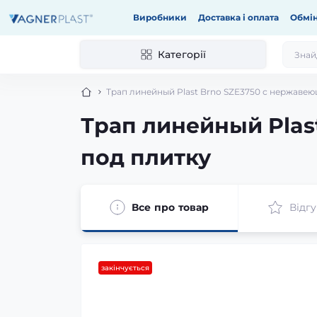
Виробники
Доставка і оплата
Обмін
Категорії
Трап линейный Plast Brno SZE3750 с нержавею
Трап линейный Plas
под плитку
Все про товар
Відгу
закінчується