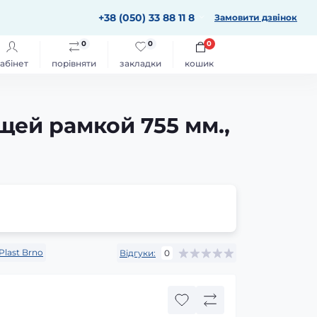
+38 (050) 33 88 11 8
Замовити дзвінок
0
0
0
абінет
порівняти
закладки
кошик
щей рамкой 755 мм.,
Plast Brno
Відгуки:
0