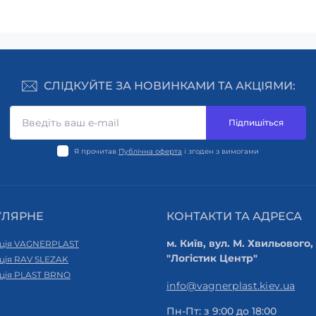
СЛІДКУЙТЕ ЗА НОВИНКАМИ ТА АКЦІЯМИ:
Підпишіться
Я прочитав
Публічна оферта
і згоден з вимогами
УЛЯРНЕ
КОНТАКТИ ТА АДРЕСА
м. Київ, вул. М. Хвильового,
ція VAGNERPLAST
"Логістик Центр"
ція RAV SLEZAK
ція PLAST BRNO
info@vagnerplast.kiev.ua
Пн-Пт: з 9:00 до 18:00