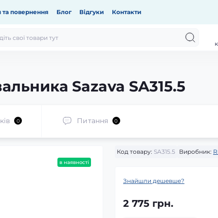
 та повернення
Блог
Відгуки
Контакти
к
альника Sazava SA315.5
ків
Питання
0
0
Код товару:
SA315.5
Виробник:
R
в наявності
Знайшли дешевше?
2 775 грн.