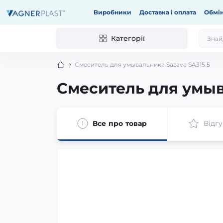
Виробники
Доставка і оплата
Обмін
Категорії
Смеситель для умывальника Sazava SA315.5
Смеситель для умыв
Все про товар
Відгу