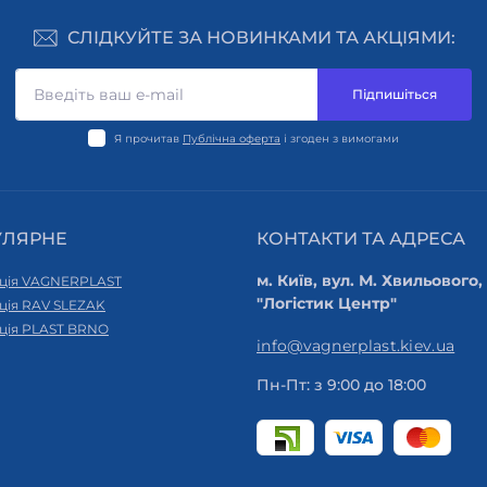
СЛІДКУЙТЕ ЗА НОВИНКАМИ ТА АКЦІЯМИ:
Підпишіться
Я прочитав
Публічна оферта
і згоден з вимогами
УЛЯРНЕ
КОНТАКТИ ТА АДРЕСА
м. Київ, вул. М. Хвильового,
ція VAGNERPLAST
"Логістик Центр"
ція RAV SLEZAK
ція PLAST BRNO
info@vagnerplast.kiev.ua
Пн-Пт: з 9:00 до 18:00