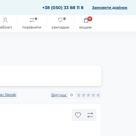
+38 (050) 33 88 11 8
Замовити дзвінок
0
0
0
абінет
порівняти
закладки
кошик
av Slezak
Відгуки:
0