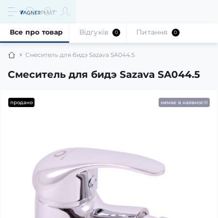
Все про товар
Відгуків
Питання
0
0
Смеситель для бидэ Sazava SA044.5
Смеситель для бидэ Sazava SA044.5
продано
немає в наявності