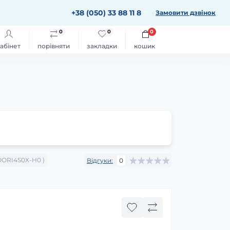
+38 (050) 33 88 11 8
Замовити дзвінок
0
0
0
абінет
порівняти
закладки
кошик
0ORI4S0X-H0 )
Відгуки:
0