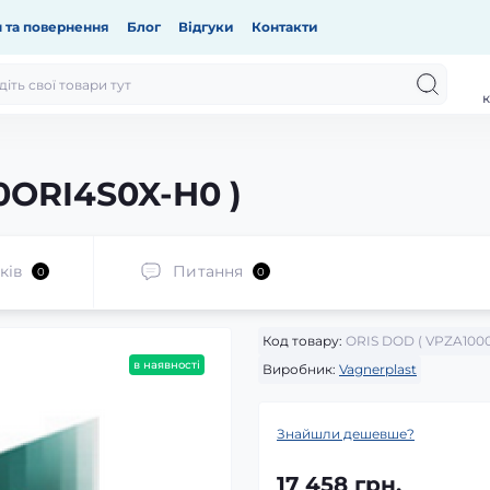
 та повернення
Блог
Відгуки
Контакти
к
0ORI4S0X-H0 )
ків
Питання
0
0
Код товару:
ORIS DOD ( VPZA100
в наявності
Виробник:
Vagnerplast
Знайшли дешевше?
17 458 грн.