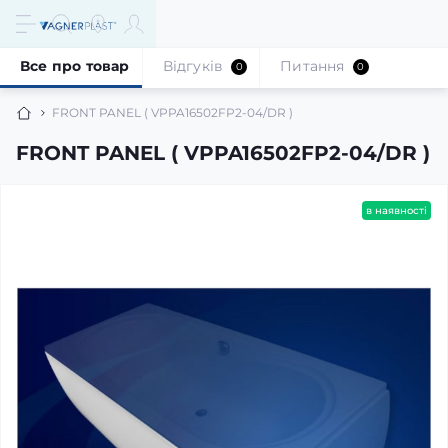
Все про товар
Відгуків
Питання
0
0
FRONT PANEL ( VPPA16502FP2-04/DR )
FRONT PANEL ( VPPA16502FP2-04/DR )
в наявності