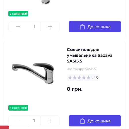
в наявності
До кошика
Смеситель для
умывальника Sazava
SA515.5
Код товару:
SA515.5
0
0 грн.
в наявності
До кошика