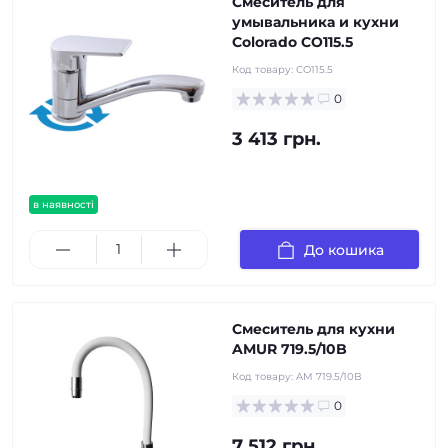
Смеситель для
умывальника и кухни
Colorado CO115.5
Код товару:
CO115.5
0
3 413 грн.
в наявності
До кошика
Смеситель для кухни
AMUR 719.5/10B
Код товару:
AM 719.5/10B
0
7 512 грн.