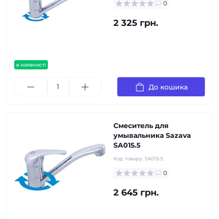
0
2 325 грн.
в наявності
До кошика
Смеситель для
умывальника Sazava
SA015.5
Код товару:
SA015.5
0
2 645 грн.