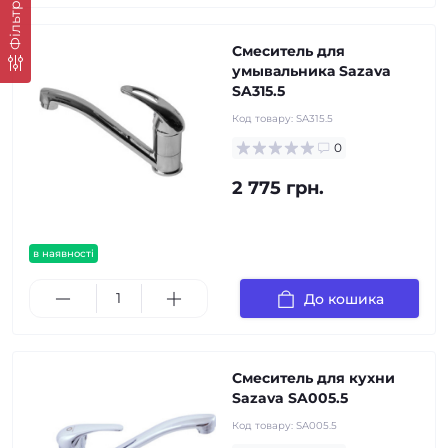
Фільтр
Смеситель для
умывальника Sazava
SA315.5
Код товару:
SA315.5
0
2 775 грн.
в наявності
До кошика
Смеситель для кухни
Sazava SA005.5
Код товару:
SA005.5