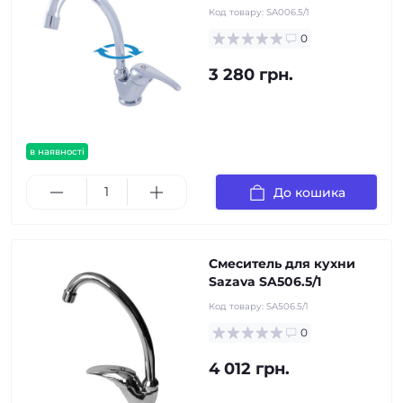
Код товару:
SA006.5/1
0
3 280 грн.
в наявності
До кошика
Смеситель для кухни
Sazava SA506.5/1
Код товару:
SA506.5/1
0
4 012 грн.