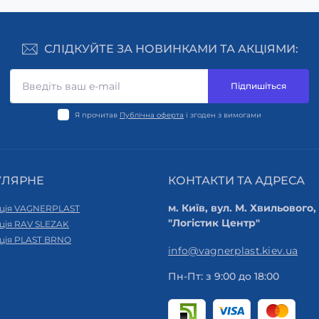
СЛІДКУЙТЕ ЗА НОВИНКАМИ ТА АКЦІЯМИ:
Підпишіться
Я прочитав
Публічна оферта
і згоден з вимогами
УЛЯРНЕ
КОНТАКТИ ТА АДРЕСА
м. Київ, вул. М. Хвильового,
ція VAGNERPLAST
"Логістик Центр"
ція RAV SLEZAK
ція PLAST BRNO
info@vagnerplast.kiev.ua
Пн-Пт: з 9:00 до 18:00