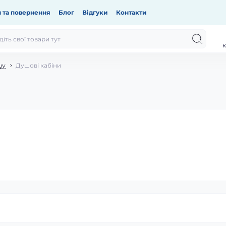
 та повернення
Блог
Відгуки
Контакти
к
шу
Душові кабіни