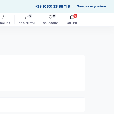
+38 (050) 33 88 11 8
Замовити дзвінок
0
0
0
абінет
порівняти
закладки
кошик