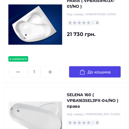
PARIA ( VPBA151PAI3X-
01/NO )
Код товару:
VPBA151PAI3X-01/NO
0
21 730 грн.
в наявності
До кошика
SELENA 160 (
VPBA163SEL3PX-04/NO )
права
Код товару:
VPBA163SEL3PX-04/NO
0