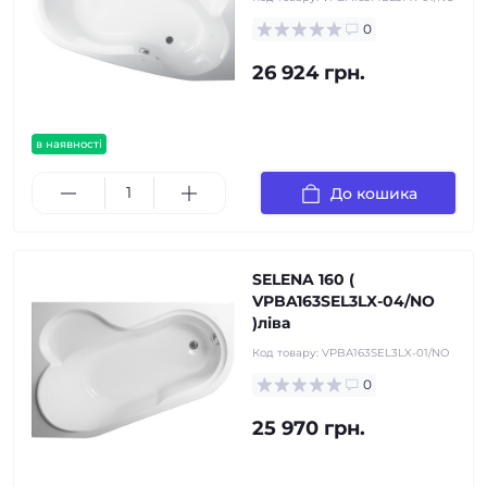
0
26 924 грн.
в наявності
До кошика
SELENA 160 (
VPBA163SEL3LX-04/NO
)ліва
Код товару:
VPBA163SEL3LX-01/NO
0
25 970 грн.