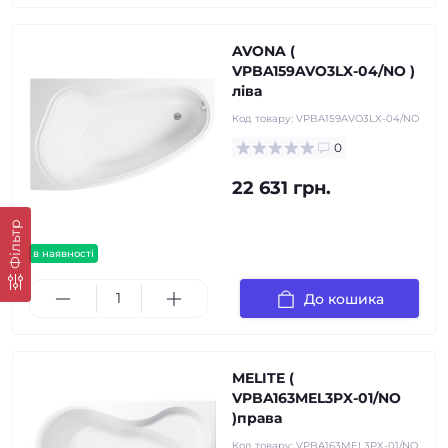
AVONA (
VPBA159AVO3LX-04/NO )
ліва
Код товару:
VPBA159AVO3LX-04/NO
0
22 631 грн.
Фільтр
в наявності
До кошика
MELITE (
VPBA163MEL3PX-01/NO
)права
Код товару:
VPBA163MEL3PX-01/NO