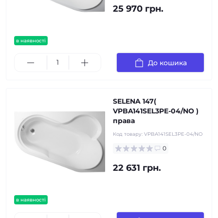
25 970 грн.
в наявності
До кошика
SELENA 147(
VPBA141SEL3PE-04/NO )
права
Код товару:
VPBA141SEL3PE-04/NO
0
22 631 грн.
в наявності