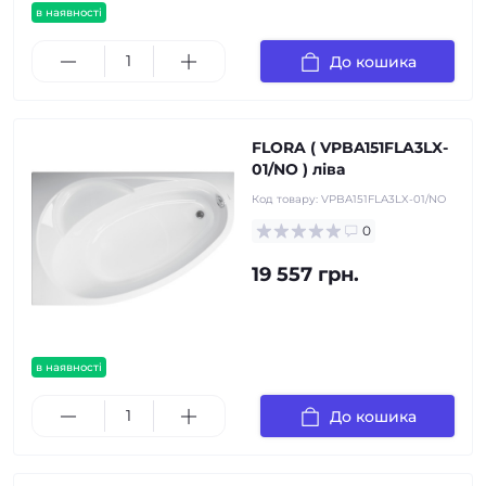
в наявності
До кошика
FLORA ( VPBA151FLA3LX-
01/NO ) ліва
Код товару:
VPBA151FLA3LX-01/NO
0
19 557 грн.
в наявності
До кошика