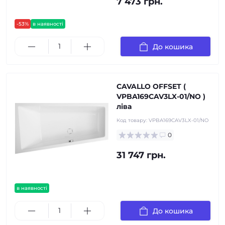
7 473 грн.
-53%
в наявності
До кошика
CAVALLO OFFSET (
VPBA169CAV3LX-01/NO )
ліва
Код товару:
VPBA169CAV3LX-01/NO
0
31 747 грн.
в наявності
До кошика