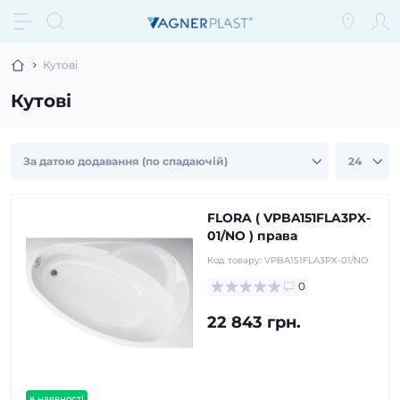
Кутові
Кутові
FLORA ( VPBA151FLA3PX-
01/NO ) права
Код товару:
VPBA151FLA3PX-01/NO
0
22 843 грн.
в наявності