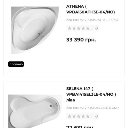
ATHENA (
VPBA150ATH3E-04/NO)
Код товару:
VPBA150ATH3E-04/NO
0
33 390 грн.
продано
SELENA 147 (
VPBA141SEL3LE-04/NO )
ліва
Код товару:
VPBA141SEL3LE-04/NO
0
22 631 грн.