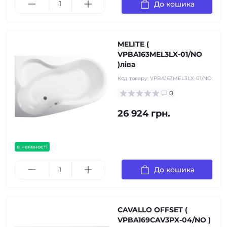
До кошика
MELITE (
VPBA163MEL3LX-01/NO
)ліва
Код товару:
VPBA163MEL3LX-01/NO
0
26 924 грн.
в наявності
До кошика
CAVALLO OFFSET (
VPBA169CAV3PX-04/NO )