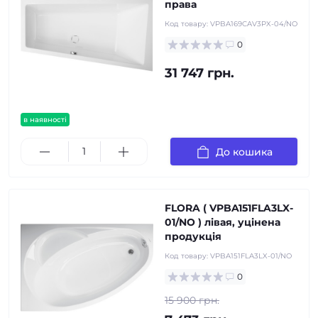
права
Код товару:
VPBA169CAV3PX-04/NO
0
31 747 грн.
в наявності
До кошика
FLORA ( VPBA151FLA3LX-
01/NO ) лівая, уцінена
продукція
Код товару:
VPBA151FLA3LX-01/NO
0
15 900 грн.