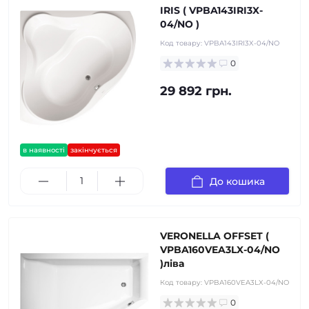
IRIS ( VPBA143IRI3X-
04/NO )
Код товару:
VPBA143IRI3X-04/NO
0
29 892 грн.
в наявності
закінчується
До кошика
VERONELLA OFFSET (
VPBA160VEA3LX-04/NO
)ліва
Код товару:
VPBA160VEA3LX-04/NO
0