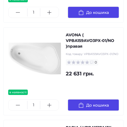
До кошика
AVONA (
VPBA159AVO3PX-01/NO
)правая
Код товару:
VPBA159AVO3PX-01/NO
0
22 631 грн.
в наявності
До кошика