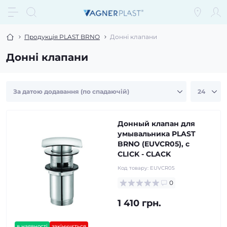
Продукція PLAST BRNO
Донні клапани
Донні клапани
Донный клапан для
умывальника PLAST
BRNO (EUVCR05), с
CLICK - CLACK
Код товару:
EUVCR05
0
1 410 грн.
в наявності
закінчується