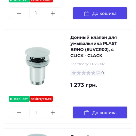
До кошика
Донный клапан для
умывальника PLAST
BRNO (EUVCR02), с
CLICK - CLACK
Код товару:
EUVCR02
0
1 273 грн.
в наявності
закінчується
До кошика