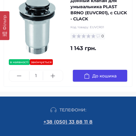
Донный клапан для
умывальника PLAST
BRNO (EUVCR01), с CLICK
Фільтр
- CLACK
Код товару:
EUVCR01
0
1 143 грн.
в наявності
закінчується
До кошика
ТЕЛЕФОНИ:
+38 (050) 33 88 11 8