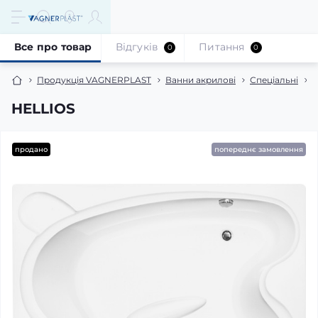
Все про товар
Відгуків
Питання
0
0
Продукція VAGNERPLAST
Ванни акрилові
Спеціальні
H
HELLIOS
продано
попереднє замовлення