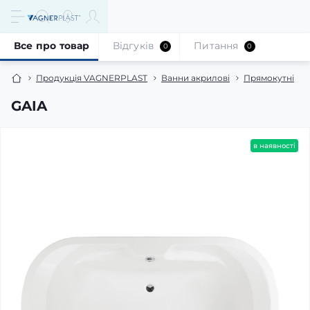
Все про товар
Відгуків
Питання
0
0
Продукція VAGNERPLAST
Ванни акрилові
Прямокутні
GAIA
в наявності