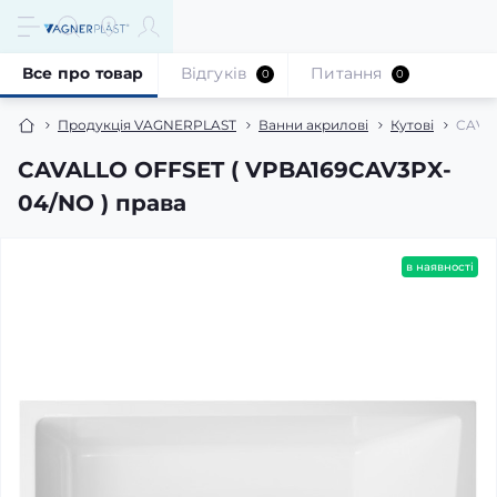
Все про товар
Відгуків
Питання
0
0
Продукція VAGNERPLAST
Ванни акрилові
Кутові
CAVAL
CAVALLO OFFSET ( VPBA169CAV3PX-
04/NO ) права
в наявності